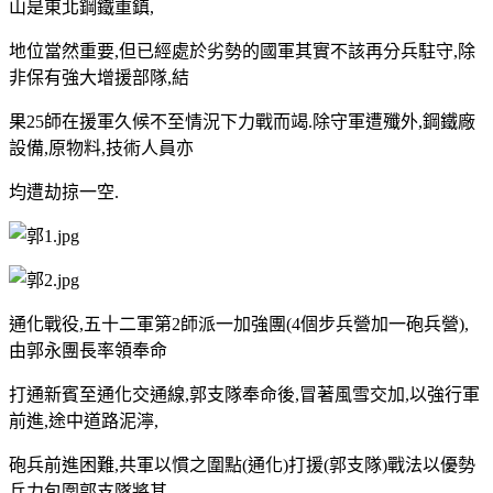
山是東北鋼鐵重鎮,
地位當然重要,但已經處於劣勢的國軍其實不該再分兵駐守,除
非保有強大增援部隊,結
果25師在援軍久候不至情況下力戰而竭.除守軍遭殲外,鋼鐵廠
設備,原物料,技術人員亦
均遭劫掠一空.
通化戰役,五十二軍第2師派一加強團(4個步兵營加一砲兵營),
由郭永團長率領奉命
打通新賓至通化交通線,郭支隊奉命後,冒著風雪交加,以強行軍
前進,途中道路泥濘,
砲兵前進困難,共軍以慣之圍點(通化)打援(郭支隊)戰法以優勢
兵力包圍郭支隊將其