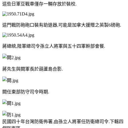
這些日軍豆戰車僅存一輛存放於裝校.
這門戰防砲砲口裝有助退器,可能是加拿大援贈之英製6磅砲.
蔣總統,陸軍總司令孫立人將軍與五十四軍幹部會餐.
蔣先生與闕軍長於葫蘆島合影.
闕任東部防守司令時期.
民國四十年台灣防衛佈署,由孫立人將軍任防衛總司令.下轄四