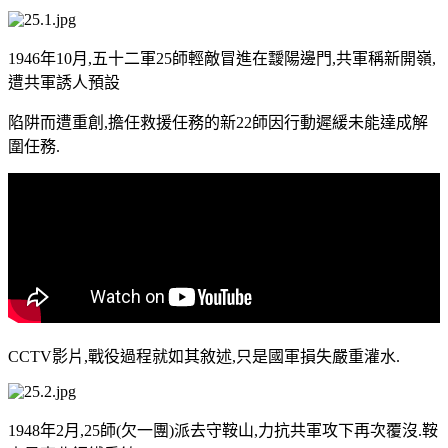
1946年10月,五十二軍25師輕敵冒進在靉陽邊門,共軍稱新開嶺,
遭共軍誘人預設
陷阱而遭重創,擔任救援任務的新22師因行動遲緩未能達成解
圍任務.
CCTV影片,戰役過程就如其敘述,只是國軍損失嚴重灌水.
1948年2月,25師(欠一團)派去守鞍山,力抗共軍攻下再次覆沒.鞍