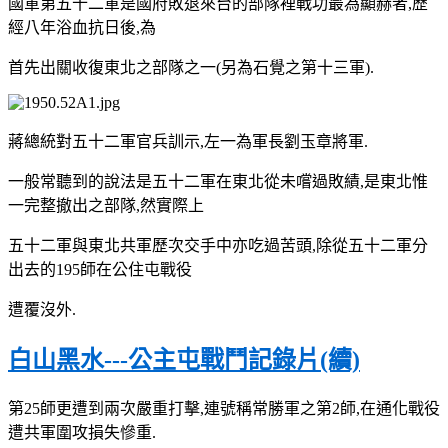
國軍第五十二軍是國府敗退來台的部隊裡戰功最為顯赫者,歷
經八年浴血抗日後,為
首先出關收復東北之部隊之一(另為石覺之第十三軍).
蔣總統對五十二軍官兵訓示,左一為軍長劉玉章將軍.
一般常聽到的說法是五十二軍在東北從未嚐過敗績,是東北惟
一完整撤出之部隊,然實際上
五十二軍與東北共軍歷次交手中亦吃過苦頭,除從五十二軍分
出去的195師在公住屯戰役
遭覆沒外.
白山黑水---公主屯戰鬥記錄片(續)
第25師更遭到兩次嚴重打擊,連號稱常勝軍之第2師,在通化戰役
遭共軍圍攻損失慘重.