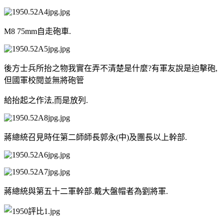
M8 75mm自走砲車.
後方士兵所抬之物我實在弄不清楚是什麼?有軍友說是迫擊砲,
但國軍校閱並無將砲管
給抬起之作法,而是放列.
蔣總統召見時任第二師師長郭永(中)及團長以上幹部.
蔣總統與第五十二軍幹部.戴大盤帽者為劉將軍.