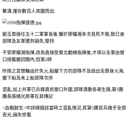
擊潰,僅存數百人突圍而出.
劉玉章接任五十二軍軍長後,鑒於廖耀湘多次見死不救,致已身
部隊及友軍遭到損失,堅持
不受廖耀湘指揮,改為直接受東北勦總指揮後,才得以全軍由營
口搭艦撤回關內,但第2師
所搭之宣懷輪由於失火,船艙下方的部隊不及逃出全葬身火海,
撤下船及未上船部隊次序
混亂,加上共軍已兵鋒直抵營口外圍,部隊潰散各尋生路,第5團
團長張晴光將軍在其傳記
<血戰餘生>中詳細描述當時之混亂情況,其第5團官兵幾乎全部
丟光,損失慘重.