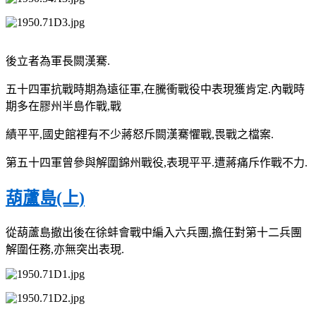
後立者為軍長闕漢騫.
五十四軍抗戰時期為遠征軍,在騰衝戰役中表現獲肯定.內戰時
期多在膠州半島作戰,戰
績平平,國史館裡有不少蔣怒斥闕漢騫懼戰,畏戰之檔案.
第五十四軍曾參與解圍錦州戰役,表現平平.遭蔣痛斥作戰不力.
葫蘆島(上)
從葫蘆島撤出後在徐蚌會戰中編入六兵團,擔任對第十二兵團
解圍任務,亦無突出表現.