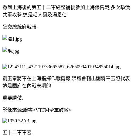
撤到上海後的第五十二軍經整補後參加上海保衛戰,多次擊潰
共軍攻勢.這是毛人鳳及湯恩伯
呈交總統府戰報.
劉玉章將軍在上海指揮作戰剪報.媒體會刊出劉將軍玉照代表
這是國府在內戰末期的
重要勝仗.
影像來源:臉書<VTFM全軍破敵>.
五十二軍軍容.