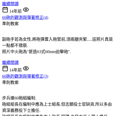
繼續閱讀
14年前
60砲的觀測與彈著修正(4)
準則教案
副砲手若為女性,將砲彈置入砲管前,須兩腿夾緊.....這照片真是
一點都不猥褻.
照片中火砲為"匪造63式60mm迫擊砲".
繼續閱讀
14年前
60砲的觀測與彈著修正(3)
準則教案
步兵連60砲組編制.
砲組組長在編制中應為上士組長,但志願役士官缺貨,所以多由
資深義務役下士擔任.