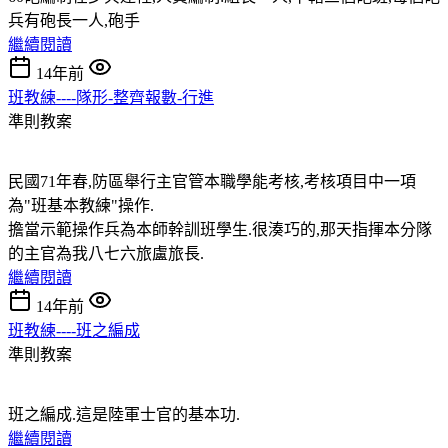
兵有砲長一人,砲手
繼續閱讀
14年前
班教練----隊形-整齊報數-行進
準則教案
民國71年春,防區舉行主官管本職學能考核,考核項目中一項
為"班基本教練"操作.
擔當示範操作兵為本師幹訓班學生.很湊巧的,那天指揮本分隊
的主官為我八七六旅盧旅長.
繼續閱讀
14年前
班教練----班之編成
準則教案
班之編成.這是陸軍士官的基本功.
繼續閱讀