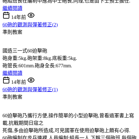
砲組班長在編制中應為中士砲長,同理,也是由下士預士擔任.
繼續閱讀
14年前
60砲的觀測與彈著修正(2)
準則教案
國造三一式60迫擊砲
砲身重:5kg.砲架重:8kg.底板重:5kg.
砲管長:601mm.砲身全長:677mm.
繼續閱讀
14年前
60砲的觀測與彈著修正(1)
準則教案
60迫擊砲乃攜行方便,操作簡單的小型迫擊砲,曾看過軍書上寫
載,抗戰期間日寇之
死傷,多由迫擊砲所造成,可見國軍在使用迫擊砲上頗有心得.
60砲編制在步兵連裡,人員編制:組長一人,下轄三個砲班,每個砲