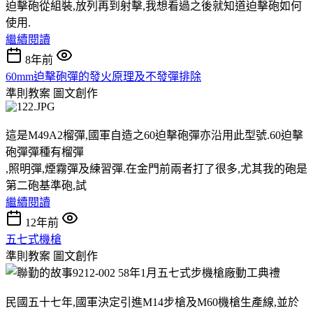
迫擊砲從組裝,放列再到射擊,我想看過之後就知道迫擊砲如何
使用.
繼續閱讀
8年前
60mm迫擊砲彈的發火原理及不發彈排除
準則教案
圖文創作
這是M49A2榴彈,國軍自造之60迫擊砲彈亦沿用此型號.60迫擊
砲彈彈種有榴彈
,照明彈,煙霧彈及練習彈.在金門前兩者打了很多,尤其我的砲是
第二砲基準砲,試
繼續閱讀
12年前
五七式機槍
準則教案
圖文創作
民國五十七年,國軍決定引進M14步槍及M60機槍生產線,並於