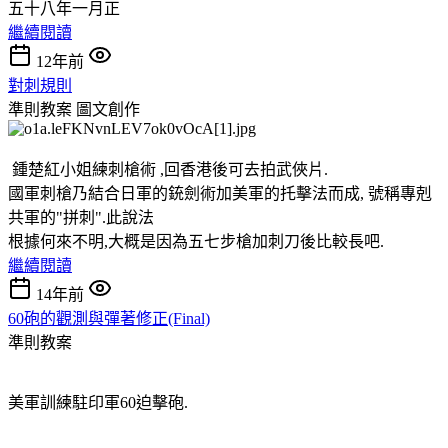
五十八年一月正
繼續閱讀
12年前
對刺規則
準則教案
圖文創作
鍾楚紅小姐練刺槍術 ,回香港後可去拍武俠片.
國軍刺槍乃結合日軍的銃劍術加美軍的托擊法而成, 號稱專剋
共軍的"拼刺".此說法
根據何來不明,大概是因為五七步槍加刺刀後比較長吧.
繼續閱讀
14年前
60砲的觀測與彈著修正(Final)
準則教案
美軍訓練駐印軍60迫擊砲.