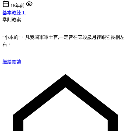
16年前
基本教練１
準則教案
”小本的”．凡我國軍軍士官,一定曾在某段歲月裡跟它長相左
右．
繼續閱讀