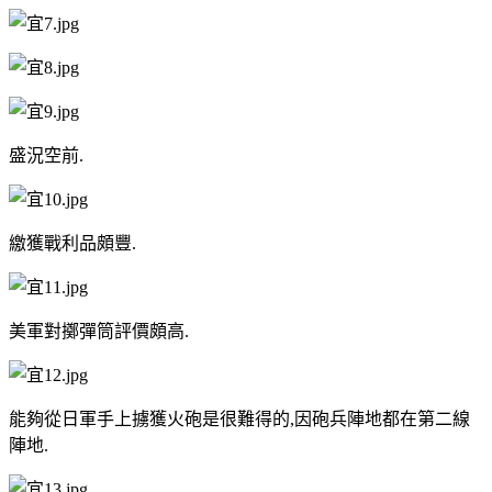
盛況空前.
繳獲戰利品頗豐.
美軍對擲彈筒評價頗高.
能夠從日軍手上擄獲火砲是很難得的,因砲兵陣地都在第二線
陣地.