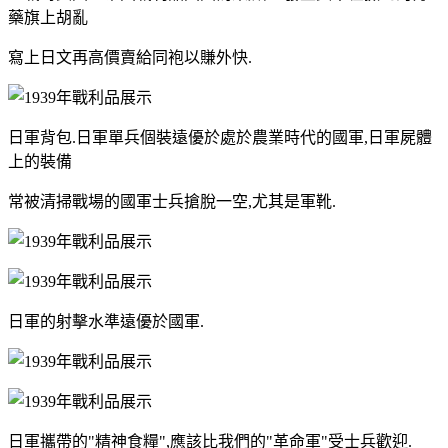
藥旗上胡亂
寫上日文再高價賣給同袍以賺外快.
日軍背包.日軍單兵個裝遠優於處於農業時代的國軍,日軍屍體
上的裝備
常被清掃戰場的國軍士兵搶脫一空,尤其是軍靴.
日軍的射擊水準遠優於國軍.
日軍攜帶的"精神食糧",應該比我們的"革命軍"受士兵歡迎.