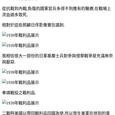
從抗戰到內戰,負傷的國軍官兵多得不到應有的醫療,在戰場上
流血過多致死,
相對於這些照顧日俘影像實在諷刺.
我相信很大一部份的日軍基層士兵對參與侵華戰爭是充滿無奈
與厭惡.
奉靖戰役之戰利品.
二戰時美國以帶回戰利品回國為榮,所以發生美軍在撿到的膏