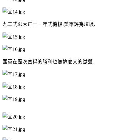
九二式跟大正十一年式機槍.美軍評為垃圾.
國軍在歷次宣稱的勝利也無這麼大的繳獲.