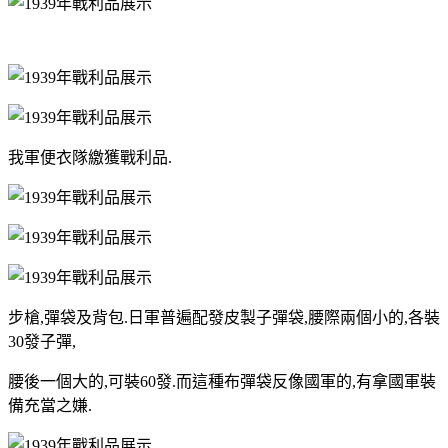
我軍便衣隊繳獲戰利品.
步槍,彈袋及背包.日軍普遍配發皮製子彈袋,腰際兩個小的,各裝
30發子彈,
腰後一個大的,可裝60發.而這種布彈袋反像國軍的,有拿國軍裝
備充當之嫌.