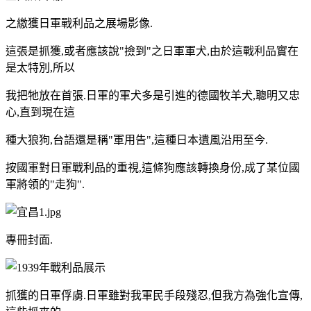
之繳獲日軍戰利品之展場影像.
這張是抓獲,或者應該說"撿到"之日軍軍犬,由於這戰利品實在
是太特別,所以
我把牠放在首張.日軍的軍犬多是引進的德國牧羊犬,聰明又忠
心,直到現在這
種大狼狗,台語還是稱"軍用告",這種日本遺風沿用至今.
按國軍對日軍戰利品的重視,這條狗應該轉換身份,成了某位國
軍將領的"走狗".
專冊封面.
抓獲的日軍俘虜.日軍雖對我軍民手段殘忍,但我方為強化宣傳,