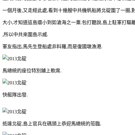
一個月後,又走經此處,看到十幾艘中共機帆船將北碇圍了一圈,
大小,才知道這島還小到如滄海之一粟.包打聽說,島上駐軍打驅
,所以中共來圍島示威.
軍友指出,馬先生登船處非料羅,而是復國墩漁港.
馬總統的座位特別鋪上軟席.
快艇隊出發.
抵達北碇,島上官兵在碼頭上恭迎馬總統的蒞臨.