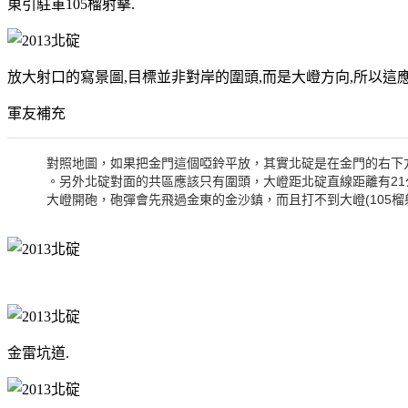
東引駐軍105榴射擊.
放大射口的寫景圖,目標並非對岸的圍頭,而是大嶝方向,所以這
軍友補充
對照地圖，如果把金門這個啞鈴平放，其實北碇是在金門的右下
。另外北碇對面的共區應該只有圍頭，大嶝距北碇直線距離有21
大嶝開砲，砲彈會先飛過金東的金沙鎮，而且打不到大嶝(105榴射
金雷坑道.