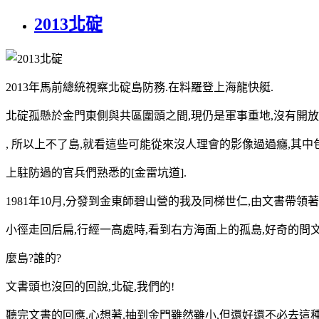
2013北碇
2013年馬前總統視察北碇島防務.在料羅登上海龍快艇.
北碇孤懸於金門東側與共區圍頭之間,現仍是軍事重地,沒有開
, 所以上不了島,就看這些可能從來沒人理會的影像過過癮,其中
上駐防過的官兵們熟悉的[金雷坑道].
1981年10月,分發到金東師碧山營的我及同梯世仁,由文書帶領
小徑走回后扁,行經一高處時,看到右方海面上的孤島,好奇的問文
麼島?誰的?
文書頭也沒回的回說,北碇,我們的!
聽完文書的回應,心想著,抽到金門雖然雖小,但還好還不必去這種