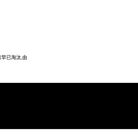
皆早已淘汰,由