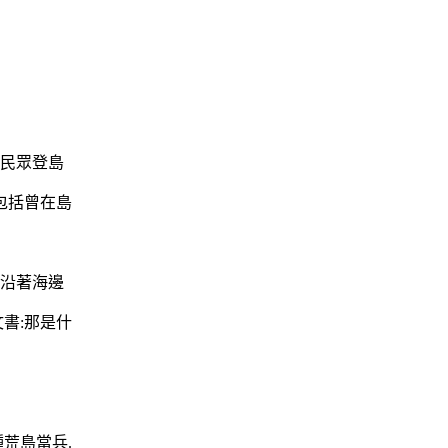
放民眾登島
包括曾在島
著沿著海邊
書:那是什
荒島當兵.