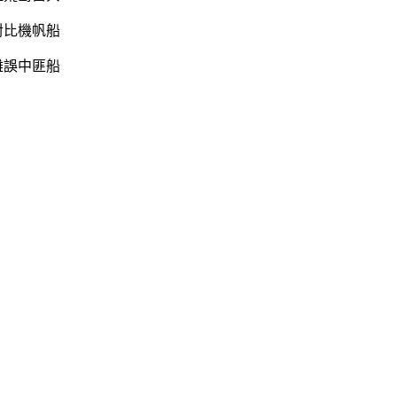
對比機帆船
離誤中匪船