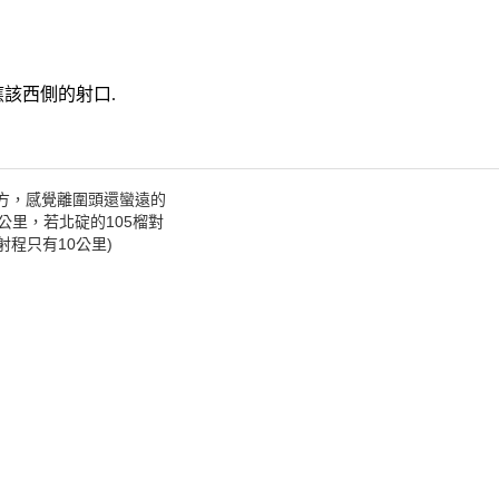
應該西側的射口.
方，感覺離圍頭還蠻遠的
公里，若北碇的105榴對
程只有10公里)