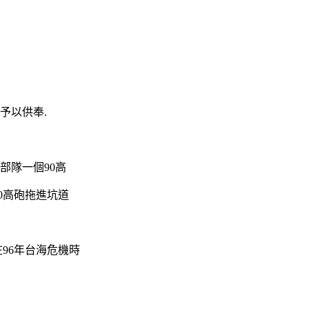
予以供奉.
部隊一個90高
90高砲拖進坑道
96年台海危機時