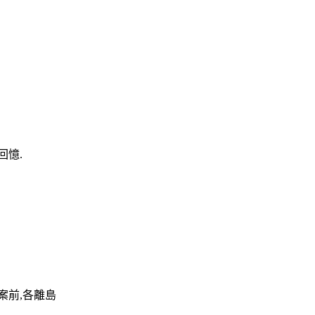
回憶.
案前,各離島