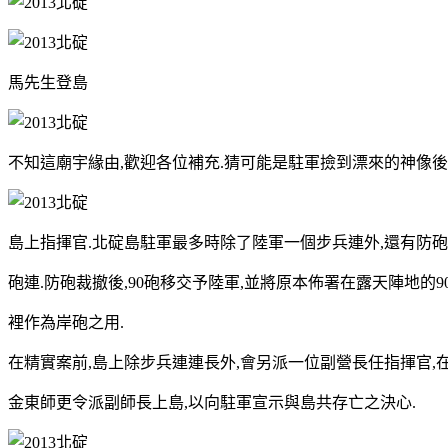
馬先生登島
不知這廟宇緣由,歡迎各位補充.猜可能是駐軍撿到漂來的神像後
島上指揮官.北碇島駐軍最多時除了陸軍一個步兵連外,還有防砲
砲連.防砲裁撤後,90砲移交予陸軍,並將原本佈署在露天陣地的
裡作為岸砲之用.
在精實案前,島上除步兵連連長外,會另派一位副營長任指揮官,在
金東師更令派副師長上島,以向駐軍宣示與島共存亡之決心.