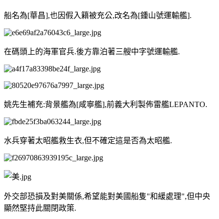
船名為[華昌],也因假入籍被充公,改名為[鍾山號運輸艦].
在碼頭上的海軍官兵.後方靠泊著三艘中字號運輸艦.
姚先生補充:背景艦為[咸寧艦],前義大利製佈雷艦LEPANTO.
水兵穿著太昭艦救生衣,但不確定這是否為太昭艦.
外交部恐損及對美關係,希望能對美國船隻"和緩處理",但中央
顯然堅持此關閉政策.