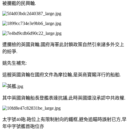
被攔截的民興輪.
遭攔檢的英國貨輪,國府海軍此封鎖政策自然引來諸多外交上
的紛爭.
姚先生補充:
這艘英國貨輪在國府文件為摩拉輪,是英商寶賜洋行的船舶.
其中英國貨輪船長登艦表達抗議,此時英國還沒承認中共政權.
太字號40砲.砲位上有限制射向的鐵框,避免追瞄時誤射已方,早
年中字號艦首砲位亦