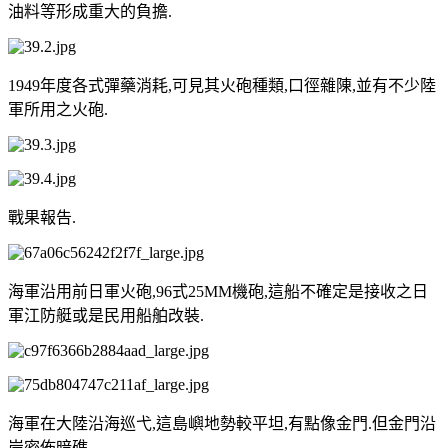
油料等形成重大的負擔.
1949年度各式彈藥消耗,可見其火砲種類,口徑雜陳,並有不少陸
軍所用之火砲.
戰果報告.
海軍沿用前日軍火砲,96式25MM機砲,這船不確定是接收之日
軍江防艇或是民用船舶改裝.
海軍在大陸沿海巡弋,這島嶼地勢較平坦,有點像金門.但金門沿
岸密佈暗礁,