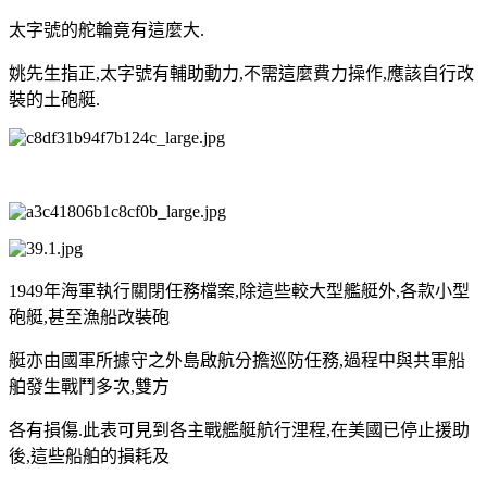
太字號的舵輪竟有這麼大.
姚先生指正,太字號有輔助動力,不需這麼費力操作,應該自行改
裝的土砲艇.
1949年海軍執行關閉任務檔案,除這些較大型艦艇外,各款小型
砲艇,甚至漁船改裝砲
艇亦由國軍所據守之外島啟航分擔巡防任務,過程中與共軍船
舶發生戰鬥多次,雙方
各有損傷.此表可見到各主戰艦艇航行浬程,在美國已停止援助
後,這些船舶的損耗及