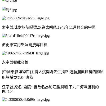
太字號,比對船舷編號26,為太昭艦.1948年11月移交給中國.
值更軍官用望遠鏡搜尋目標.
永字號攔截貨輪.
[中國軍艦博物館]主持人姚開陽先生指正,這艘攔截貨輪的艦艇
船舷編號為84,應為
江字號,原名"嘉陵",後改名為沱江艦,即創下九二海戰勝利的
PC-104.