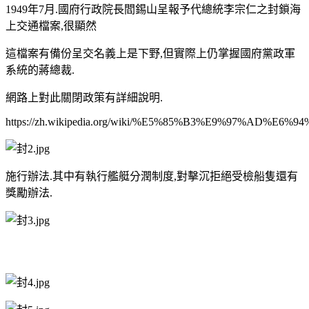
1949年7月.國府行政院長閻錫山呈報予代總統李宗仁之封鎖海
上交通檔案,很顯然
這檔案有備份呈交名義上是下野,但實際上仍掌握國府黨政軍
系統的蔣總裁.
網路上對此關閉政策有詳細說明.
https://zh.wikipedia.org/wiki/%E5%85%B3%E9%97%AD%E6
施行辦法.其中有執行艦艇分潤制度,對擊沉拒絕受檢船隻還有
獎勵辦法.