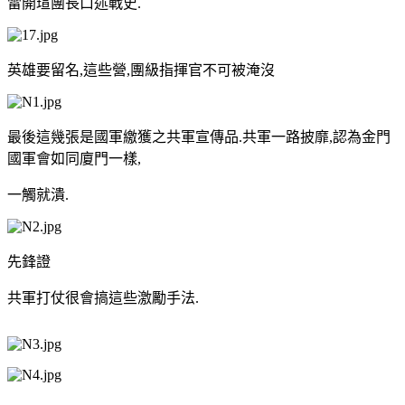
雷開瑄團長口述戰史.
英雄要留名,這些營,團級指揮官不可被淹沒
最後這幾張是國軍繳獲之共軍宣傳品.共軍一路披靡,認為金門
國軍會如同廈門一樣,
一觸就潰.
先鋒證
共軍打仗很會搞這些激勵手法.