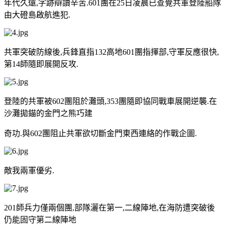
年代久遠,字跡辯讀辛苦.601團在25日凌晨已查覺共軍登陸船隊
由大磴島啟航進犯.
共軍突破防線後,兵鋒直指132高地601團指揮部,守軍反應很快,
第14師隨即展開反攻.
登陸的共軍被602團阻於灘頭,353團隨即協同戰車展開逆襲.在
沙灘拋錨的金門之熊巧建
奇功.與602團阻止共軍欲切斷金門東西連絡的作戰企圖.
敵我兩軍優劣.
201師兵力僅兩個團,部隊灑在第一,二線陣地,在海防遭突破後
仍能固守第二線陣地