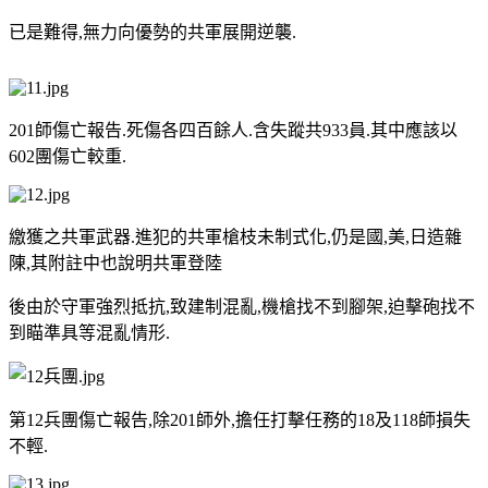
已是難得,無力向優勢的共軍展開逆襲.
201師傷亡報告.死傷各四百餘人.含失蹤共933員.其中應該以
602團傷亡較重.
繳獲之共軍武器.進犯的共軍槍枝未制式化,仍是國,美,日造雜
陳,其附註中也說明共軍登陸
後由於守軍強烈抵抗,致建制混亂,機槍找不到腳架,迫擊砲找不
到瞄準具等混亂情形.
第12兵團傷亡報告,除201師外,擔任打擊任務的18及118師損失
不輕.