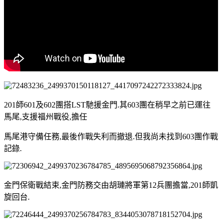
201師601及602團搭LST馳援金門.其603團在稍早之前已運往
馬尾,支援福州戰役,擔任
馬尾港守備任務,最後作戰失利而撤退.但我尚未找到603團作戰
記錄.
金門保衛戰結束,金門防務交由胡璉將軍第12兵團擔當,201師凱
旋回台.