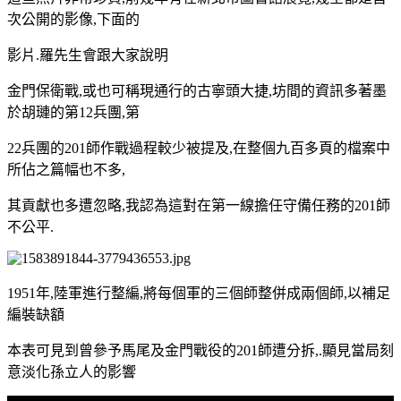
次公開的影像,下面的
影片.羅先生會跟大家說明
金門保衛戰,或也可稱現通行的古寧頭大捷,坊間的資訊多著墨
於胡璉的第12兵團,第
22兵團的201師作戰過程較少被提及,在整個九百多頁的檔案中
所佔之篇幅也不多,
其貢獻也多遭忽略,我認為這對在第一線擔任守備任務的201師
不公平.
1951年,陸軍進行整編,將每個軍的三個師整併成兩個師,以補足
編裝缺額
本表可見到曾參予馬尾及金門戰役的201師遭分拆,.顯見當局刻
意淡化孫立人的影響