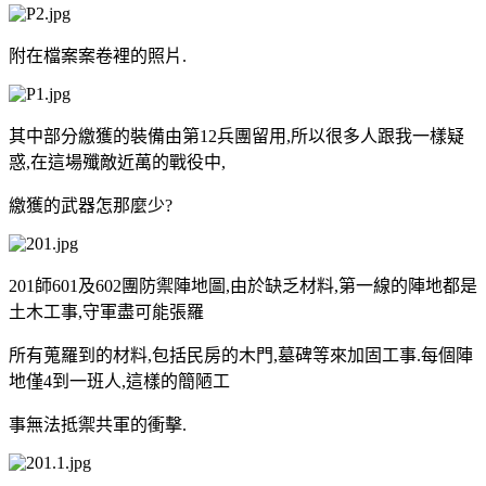
附在檔案案卷裡的照片.
其中部分繳獲的裝備由第12兵團留用,所以很多人跟我一樣疑
惑,在這場殲敵近萬的戰役中,
繳獲的武器怎那麼少?
201師601及602團防禦陣地圖,由於缺乏材料,第一線的陣地都是
土木工事,守軍盡可能張羅
所有蒐羅到的材料,包括民房的木門,墓碑等來加固工事.每個陣
地僅4到一班人,這樣的簡陋工
事無法抵禦共軍的衝擊.