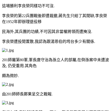
這場勝利李良榮同樣功不可沒.
李良榮的第22兵團戰後即遭裁撤,蔣先生只給了其閒缺,李良榮
在1952年即辦理退役移
民海外,其兵團的功績,不可因其非當權將領而遭掩沒.
李良榮遭投閒置散,我認為跟湯恩伯的垮台多少有關係.
201師屬第80軍,軍長唐守治為孫立人的部屬,在倒孫案中未遭波
及, 仍受重用.其角色
頗為微妙.
由201師師長鄭果呈交之戰報.