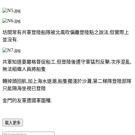
坊間常有共軍登陸船隊被北風吹偏離登陸點之說法,但實際上
並沒有.
共軍知道要嚴格督促船工,但登陸後遭守軍猛烈反擊,次序混亂,
無法組織人員將船隻
轉掉頭回航,加上海水退潮,船隻擱淺於沙灘,第二梯隊登陸部隊
只能隔海坐視已登陸
金門的友軍遭國軍圍殲.
載入更多