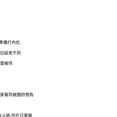
準備打內仗,
攻佔延安不到
雲被俘.
大家看到被國府視為
有火砲,但在日軍撤