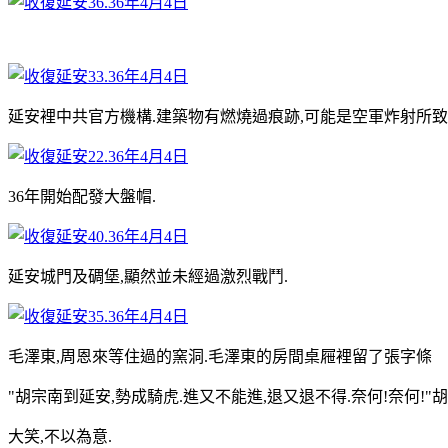
延安裡中共官方機構.建築物有燃燒過痕跡,可能是空軍炸射所致
36年開始配發大盤帽.
延安城門及碉堡,顯然並未經過激烈戰鬥.
毛澤東,周恩來等住過的窯洞.毛澤東的房間桌屜裡留了張字條
"胡宗南到延安,勢成騎虎.進又不能進,退又退不得.奈何!奈何!"
大笑,不以為意.