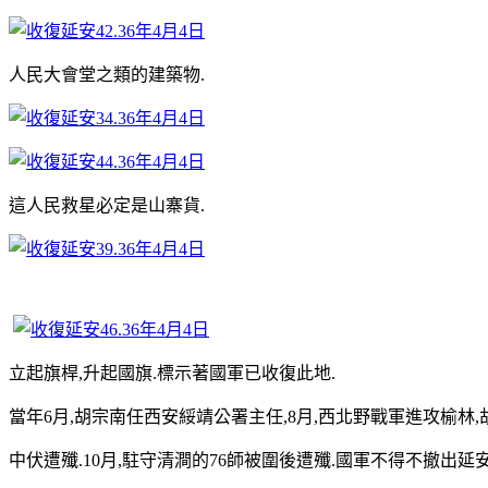
人民大會堂之類的建築物.
這人民救星必定是山寨貨.
立起旗桿,升起國旗.標示著國軍已收復此地.
當年6月,胡宗南任西安綏靖公署主任,8月,西北野戰軍進攻榆林,
中伏遭殲.10月,駐守清澗的76師被圍後遭殲.國軍不得不撤出延