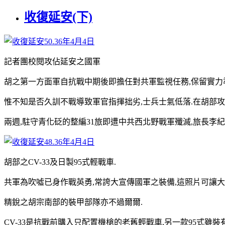
收復延安(下)
記者團校閱攻佔延安之國軍
胡之第一方面軍自抗戰中期後即擔任對共軍監視任務,保留實力
惟不知是否久訓不戰導致軍官指揮拙劣,士兵士氣低落.在胡部
兩週,駐守青化砭的整編31旅即遭中共西北野戰軍殲滅,旅長李紀
胡部之CV-33及日製95式輕戰車.
共軍為吹噓已身作戰英勇,常誇大宣傳國軍之裝備,這照片可讓
精銳之胡宗南部的裝甲部隊亦不過爾爾.
CV-33是抗戰前購入只配置機槍的老舊輕戰車,另一款95式雖裝