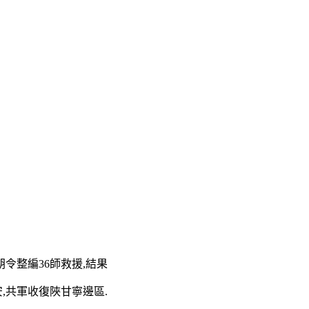
胡令整編36師救援,結果
安,共軍收復陜甘寧邊區.