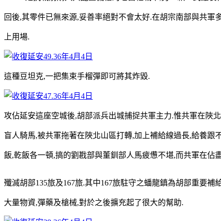
回後,其零件已無來源,妥善率絕對不會太好.在胡宗南部與共軍
上用場.
這種豆坦克,一把集束手榴彈即可將其炸毀.
攻佔延安這座空城後,胡部派兵出城捕捉共軍主力.惟共軍在陜北
盲人騎馬,被共軍拖著在陜北山區打轉,加上補給線過長,給養跟
飯,乾飯各一頓,搞的劉戡部與董釧部人馬疲憊不堪,而共軍在佔
殲滅胡部135旅及167旅.其中167旅駐守之蟠龍鎮為胡部重要
大量物資,彈藥及槍械,對於之後擴充起了很大的幫助.