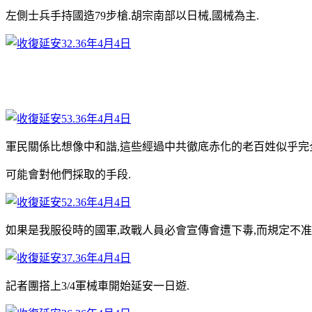
左側士兵手持國造79步槍.胡宗南部以日械,國械為主.
軍民關係比想像中和諧,這些經過中共徹底赤化的老百姓似乎完
可能會對他們採取的手段.
如果是我服役時的國軍,政戰人員必會宣傳會遭下毒,而規定不准
記者團搭上3/4軍械車開始延安一日遊.