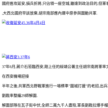
國府進攻延安,損兵折將,只佔領一座空城,雖達到政治目的,但軍
,大西北國府早該放棄,胡宗南部應內運中原參與圍勦共軍.
37年6月,蔣介石蒞臨西安,剛上任的綏靖公署主任胡宗南將軍率
在西安機場迎接
半年之後,共軍西北野戰軍進行一場標準"圍城打援"的老招,出兵
劉戡率整編29師解圍.
解圍部隊在瓦子街中伏,全師二萬九千人盡歿,軍長劉戡拉爆手榴