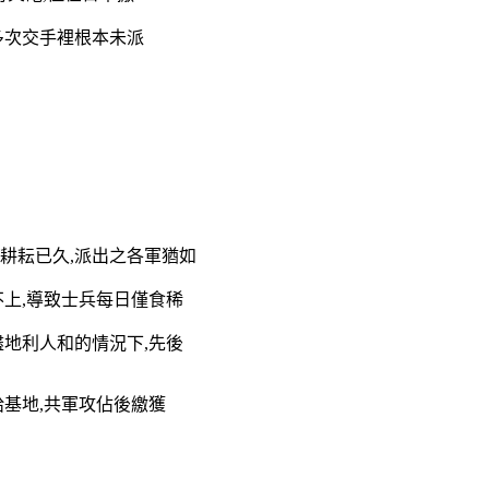
多次交手裡根本未派
耕耘已久,派出之各軍猶如
不上,導致士兵每日僅食稀
盡地利人和的情況下,先後
補給基地,共軍攻佔後繳獲