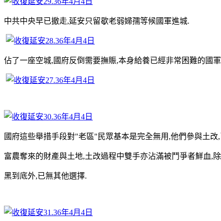
中共中央早已撤走,延安只留歇老弱婦孺等候國軍進城.
佔了一座空城,國府反倒需要撫賑,本身給養已經非常困難的國軍
國府這些舉措手段對"老區"民眾基本是完全無用,他們參與土改
富農奪來的財產與土地,土改過程中雙手亦沾滿被鬥爭者鮮血,
黑到底外,已無其他選擇.