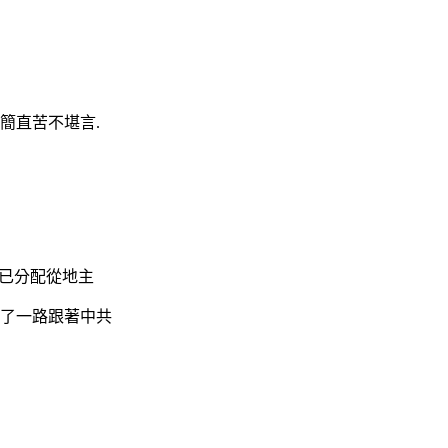
簡直苦不堪言.
,已分配從地主
除了一路跟著中共