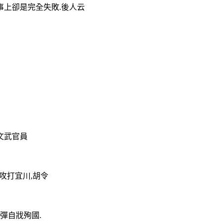
事上卻是完全失敗.後人云
文武官員
攻打宜川,胡令
彈自戕殉國.