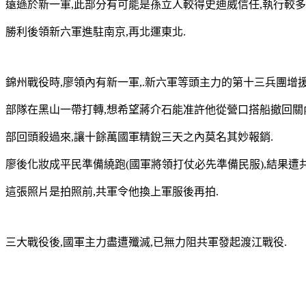
遠遜於新一軍,此部分有可能是孫立人較得史迪威信任,執行較多
勝利後領新六軍進駐南京,再北運東北.
錦州戰役時,廖領內有新一軍,.新六軍等頭主力的第十三兵團增援
部隊在黑山一帶打轉,想希望蔣介石能准許他從營口搭船撤回關
部回頭殺過來,讓十餘萬國軍精銳三天之內莫名其妙報銷.
廖後化妝成平民準備繞跑(國軍將領打仗必先準備民服),結果遭
這張照片是拍照前,共軍令他換上軍服後再拍.
三大戰役後,國軍主力盡遭殲滅,已無力阻共軍發起渡江戰役.