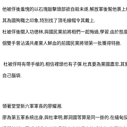
他被俘後羞愧的以石塊敲擊頭部欲自殺未遂.解放軍後幫他裹上
其為國殉職之印象,特別找了頂毛線帽令其戴上.
杜被俘後關入功德林,與國民黨前將相們一起悔過,學習.由於態度
個雙手曾沾滿共產黨人鮮血的前國民黨將領第一批獲得特赦.
杜被俘時有帶手槍的,相信裡頭也有子彈.杜真要為黨國盡忠,其
自己腦袋.
領著堂堂新六軍軍長的廖耀湘.
廖為第五軍系統出身,與杜聿明,鄭洞國等算是同一掛的.在緬甸