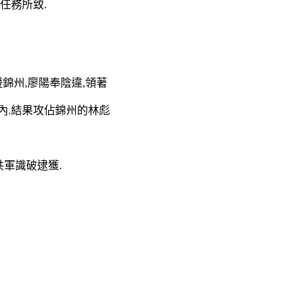
任務所致.
錦州,廖陽奉陰違,領著
內.結果攻佔錦州的林彪
共軍識破逮獲.