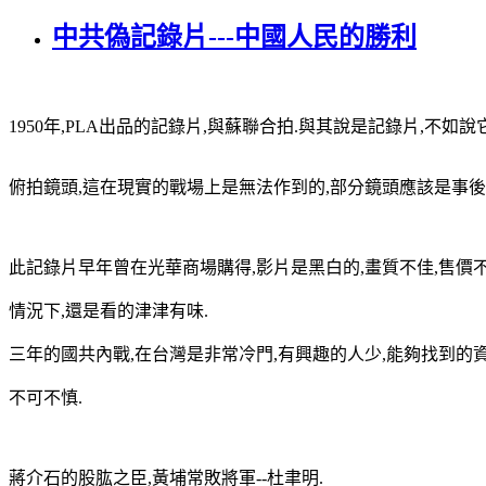
中共偽記錄片---中國人民的勝利
1950年,PLA出品的記錄片,與蘇聯合拍.與其說是記錄片,不如
俯拍鏡頭,這在現實的戰場上是無法作到的,部分鏡頭應該是事後
此記錄片早年曾在光華商場購得,影片是黑白的,畫質不佳,售價
情況下,還是看的津津有味.
三年的國共內戰,在台灣是非常冷門,有興趣的人少,能夠找到的
不可不慎.
蔣介石的股肱之臣,黃埔常敗將軍--杜聿明.