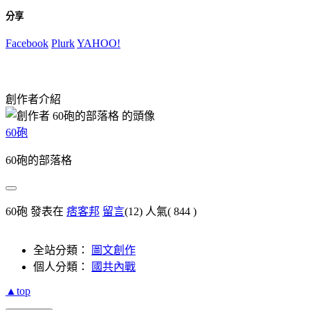
分享
Facebook
Plurk
YAHOO!
創作者介紹
60砲
60砲的部落格
60砲 發表在
痞客邦
留言
(12)
人氣(
844
)
全站分類：
圖文創作
個人分類：
國共內戰
▲top