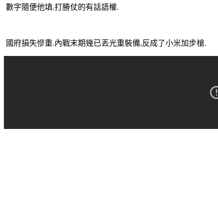
數字隨便他填.打勝仗的有話語權.
國府損失慘重.內戰末期幾已丟光重裝備,反成了小米加步槍.