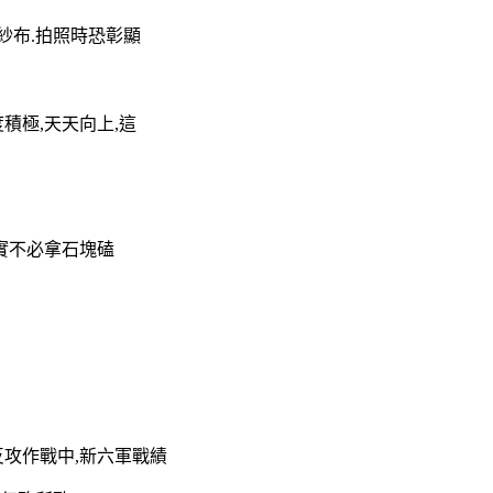
紗布.拍照時恐彰顯
積極,天天向上,這
實不必拿石塊磕
反攻作戰中,新六軍戰績