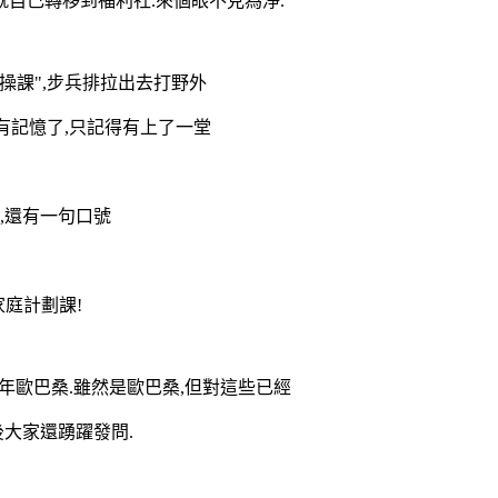
就自己轉移到福利社.來個眼不見為淨.
表操課",步兵排拉出去打野外
都沒有記憶了,只記得有上了一堂
~,還有一句口號
家庭計劃課!
年歐巴桑.雖然是歐巴桑,但對這些已經
後大家還踴躍發問.