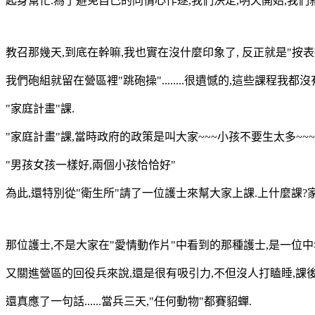
起身幫忙.為了避免自己的同情心作遂,我們決定,明天開始,我們
教召那幾天,到底在幹嘛,我也實在沒什麼印象了, 反正就是"按
我們砲組就留在營區裡"跳砲操"........很遺憾的,這些課程我
"家庭計畫"課.
"家庭計畫"課,當時政府的政策是叫大家~~~小孩不要生太多~~
"男孩女孩一樣好,兩個小孩恰恰好"
為此,還特別從"衛生所"請了一位護士來幫大家上課.上什麼課?
那位護士,不是大家在"愛情動作片"中看到的那種護士,是一位中
又關進營區的回役兵來說,還是很有吸引力,不但沒人打瞌睡,課
還真應了一句話......當兵三天,"任何動物"都賽貂蟬.