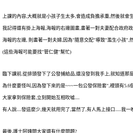
上課的內容,大概就是小孩子生太多,會造成負擔承重,然後就會
我記得還有掛上海報,海報的右邊圖畫,畫著一對夫妻配合政府政
海報的左邊, 則畫著一對夫婦,因為"隨意交配"導致"濫生小孩",然後過著
(這些海報可能要找"管仁健"幫忙)
臨下課前,從排頭發下了公發捕給品,還沒發到我手上,就知道那是
為什麼要怪叫,因為發下來的是~~~一包公發保險套",裡頭有5.6
大家拿到保險套,立刻開始互相吹噓....
有人說....發這麼少,幾天就用完了,當然了,有人馬上接口.....我
最後,護士阿姨問大家還有什麼問題?