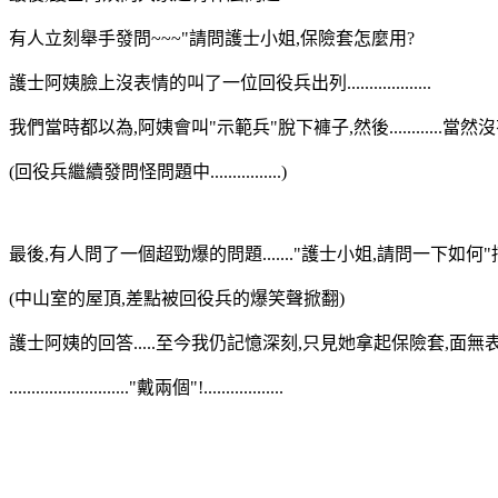
有人立刻舉手發問~~~"請問護士小姐,保險套怎麼用?
護士阿姨臉上沒表情的叫了一位回役兵出列...................
我們當時都以為,阿姨會叫"示範兵"脫下褲子,然後............當然
(回役兵繼續發問怪問題中................)
最後,有人問了一個超勁爆的問題......."護士小姐,請問一下如何"持久"
(中山室的屋頂,差點被回役兵的爆笑聲掀翻)
護士阿姨的回答.....至今我仍記憶深刻,只見她拿起保險套,面
..........................."戴兩個"!..................