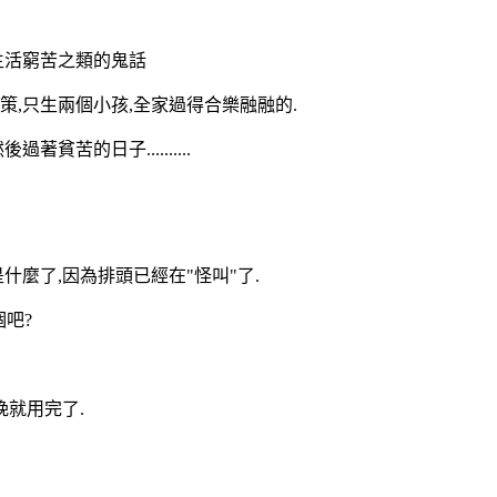
生活窮苦之類的鬼話
策,只生兩個小孩,全家過得合樂融融的.
貧苦的日子..........
什麼了,因為排頭已經在"怪叫"了.
個吧?
一晚就用完了.