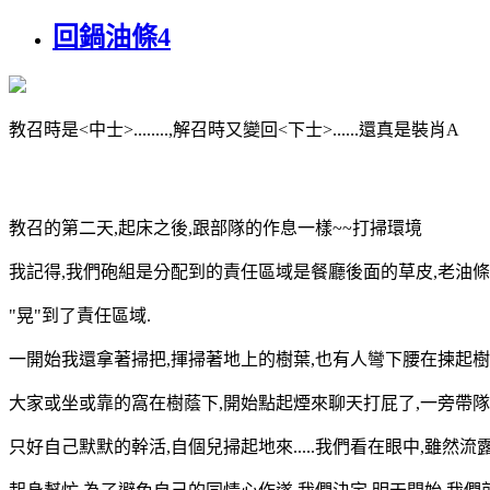
回鍋油條4
教召時是<中士>........,解召時又變回<下士>......還真是裝肖A
教召的第二天,起床之後,跟部隊的作息一樣~~打掃環境
我記得,我們砲組是分配到的責任區域是餐廳後面的草皮,老油條們
"晃"到了責任區域.
一開始我還拿著掃把,揮掃著地上的樹葉,也有人彎下腰在揀起樹葉..
大家或坐或靠的窩在樹蔭下,開始點起煙來聊天打屁了,一旁帶
只好自己默默的幹活,自個兒掃起地來.....我們看在眼中,雖然