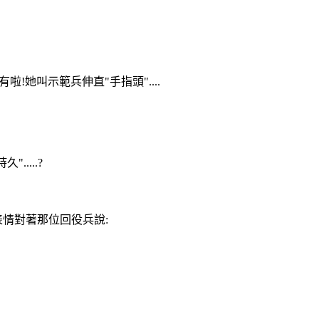
沒有啦!她叫示範兵伸直"手指頭"....
.....?
無表情對著那位回役兵說: