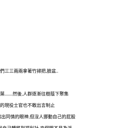
三三兩兩拿著竹掃把,臉盆..
.....然後,人群逐漸往樹蔭下聚集
隊的現役士官也不敢出言制止
流露出同情的眼神,但沒人挪動自己的屁股